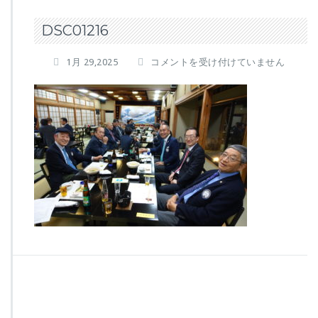
DSC01216
D
1月 29,2025
コメントを受け付けていません
S
C
0
1
2
1
6
は