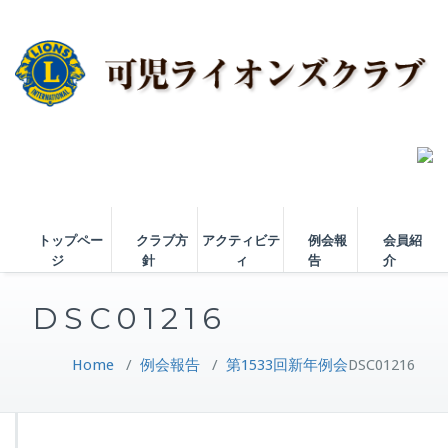
トップペー
クラブ方
アクティビテ
例会報
会員紹
ジ
針
ィ
告
介
DSC01216
Home
/
例会報告
/
第1533回新年例会
DSC01216