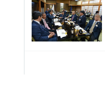
0
1
2
1
7
は