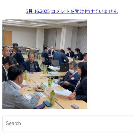
5月 16,2025
コメントを受け付けていません
I
M
G
_
1
5
2
9
は