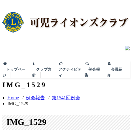
トップペー
クラブ方
アクティビテ
例会報
会員紹
ジ
針
ィ
告
介
IMG_1529
Home
/
例会報告
/
第1541回例会
IMG_1529
IMG_1529