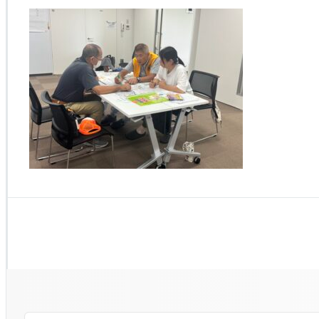
M
G
_
2
0
4
1
は