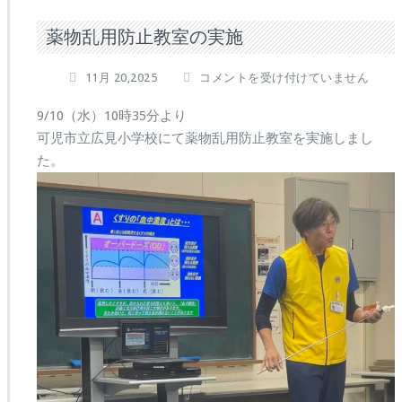
薬物乱用防止教室の実施
薬
11月 20,2025
コメントを受け付けていません
物
乱
9/10（水）10時35分より
用
可児市立広見小学校にて薬物乱用防止教室を実施しまし
防
た。
止
教
室
の
実
施
は