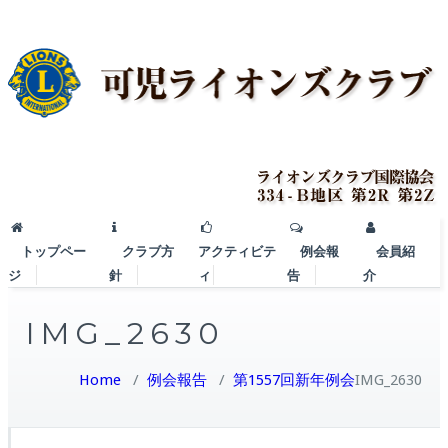
トップペー
クラブ方
アクティビテ
例会報
会員紹
ジ
針
ィ
告
介
IMG_2630
Home
/
例会報告
/
第1557回新年例会
IMG_2630