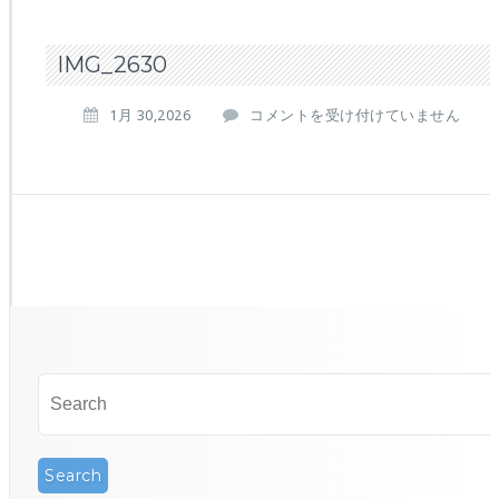
IMG_2630
I
1月 30,2026
コメントを受け付けていません
M
G
_
2
6
3
0
は