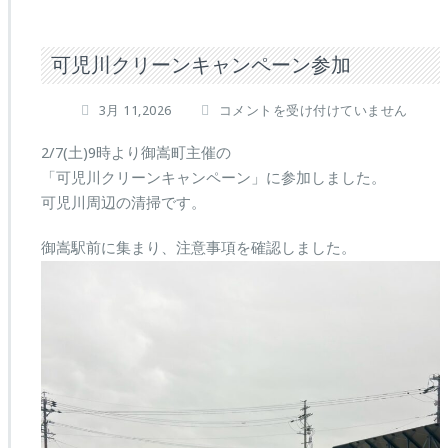
可児川クリーンキャンペーン参加
可
3月 11,2026
コメントを受け付けていません
児
川
2/7(土)9時より御嵩町主催の
ク
「可児川クリーンキャンペーン」に参加しました。
リ
可児川周辺の清掃です。
ー
ン
御嵩駅前に集まり、注意事項を確認しました。
キ
ャ
ン
ペ
ー
ン
参
加
は