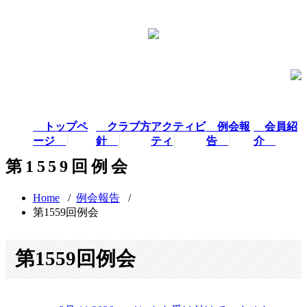
トップペ
クラブ方
アクティビ
例会報
会員紹
ージ
針
ティ
告
介
第1559回例会
Home
/
例会報告
/
第1559回例会
第1559回例会