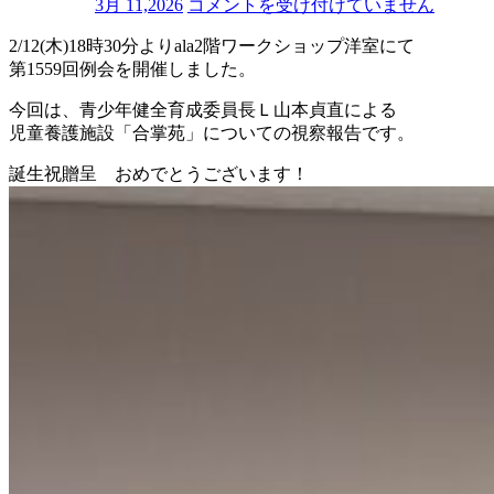
第
3月 11,2026
コメントを受け付けていません
1559
2/12(木)18時30分よりala2階ワークショップ洋室にて
回
第1559回例会を開催しました。
例
会
今回は、青少年健全育成委員長Ｌ山本貞直による
は
児童養護施設「合掌苑」についての視察報告です。
誕生祝贈呈 おめでとうございます！