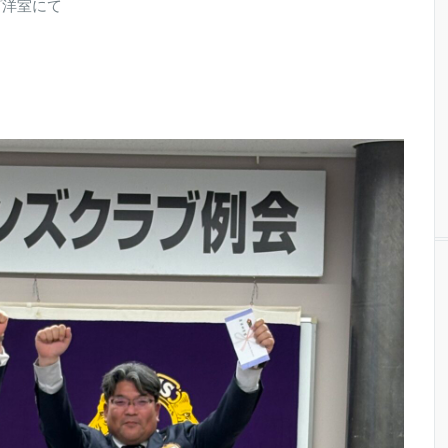
ップ洋室にて
し