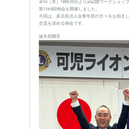
回
4/16（木）18時30分よりala2階ワークショ
例
第1564回例会を開催しました。
会
今回は、多治見法人会青年部の方々をお招き
は
交流を深める例会です。
誕生祝贈呈