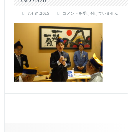
DSC01326
D
7月 31,2025
コメントを受け付けていません
S
C
0
1
3
2
6
は